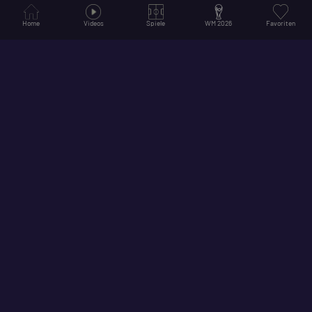
Home
Videos
Spiele
WM 2026
Favoriten
© 2026
Hol dir unsere App für ein noch besseres Erlebnis!
Folge uns auf Social Media