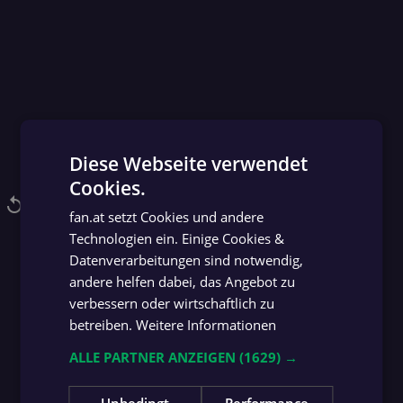
Diese Webseite verwendet
Cookies.
GERMAN
replay
NACHSCHAUEN
fan.at setzt Cookies und andere
GERMAN
Technologien ein. Einige Cookies &
.
08.
ay
lendar_today
calendar_today
calendar_today
play_circle
play_circle
REPLAY
play_circle
REPLAY
play_circle
REPLAY
play_circle
REPLAY
HIGHLIGHTS
Datenverarbeitungen sind notwendig,
andere helfen dabei, das Angebot zu
Mehr Replays
verbessern oder wirtschaftlich zu
arrow_forward
betreiben.
Weitere Informationen
ALLE PARTNER ANZEIGEN
(1629) →
Unbedingt
Performance