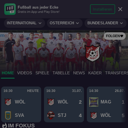
search
micro
person
Fußball aus jeder Ecke
sports_soccer
expand_more
close
FUSSBALL
Installieren
Gratis im App und Play Store!
Suche
Reporter
Login
expand_more
expand_more
expand_more
INTERNATIONAL
ÖSTERREICH
BUNDESLÄNDER
FOLGEN
favorite
HOME
VIDEOS
SPIELE
TABELLE
NEWS
KADER
TRANSFER
16:30
HEUTE
16:30
31.07.
14:30
26.07.
2
1
WÖL
WÖL
MAG
FAN.AT PRÄSENTIERT
4
5
SVA
STJ
WÖL
Das ist die Elf der 1. Runde
whatshot
IM FOKUS